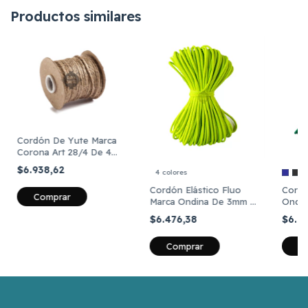
Productos similares
Cordón De Yute Marca
Corona Art 28/4 De 4
Mm X 30 Metros
$6.938,62
4 colores
Cordón Elástico Fluo
Cordó
Comprar
Marca Ondina De 3mm X
Ondin
25 Metros
Metro
$6.476,38
$6.0
Comprar
C