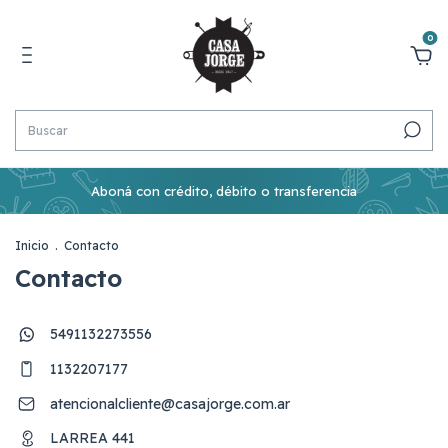
0
Aboná con crédito, débito o transferencia
Inicio
.
Contacto
Contacto
5491132273556
1132207177
atencionalcliente@casajorge.com.ar
LARREA 441