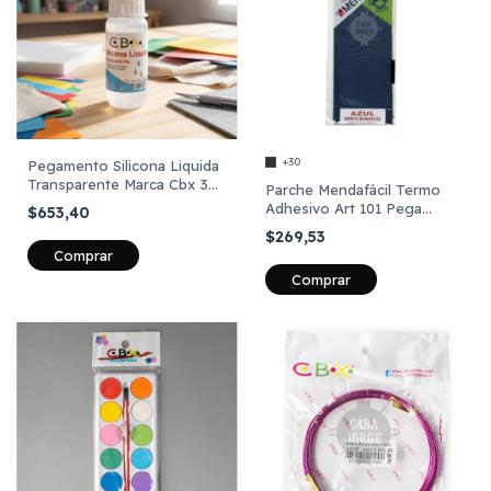
+30
Pegamento Silicona Liquida
Transparente Marca Cbx 30
Parche Mendafácil Termo
Ml
Adhesivo Art 101 Pega
$653,40
C/plancha Unid
$269,53
Comprar