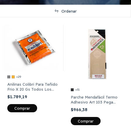
Ordenar
+29
Anilinas Colibri Para Teñido
Frio X 20 Gs Todos Los
+31
Colores
$1.789,19
Parche Mendafácil Termo
Adhesivo Art 103 Pega
C/plancha Unid
Comprar
$966,38
Comprar