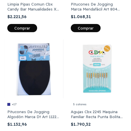
Limpia Pipas Comun Cbx
Pitucones De Jogging
Candy Bar Manualidades X
Marca Mendafácil Art 804
100 Unidades
Por Par
$2.221,56
$1.068,31
Comprar
Comprar
+17
5 colores
Pitucones De Jogging
Agujas Cbx 2245 Maquina
Algodón Marca Dt Art 11226
Familiar Recta Punta Bolita
Por Par
Xpaquete
$1.132,96
$1.790,32