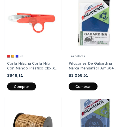
+2
23 colores
Corta Hilacha Corta Hilo
Pitucones De Gabardina
Con Mango Plástico Cbx X
Marca Mendafácil Art 304
Unidad
Por Par
$848,11
$1.068,31
Comprar
Comprar