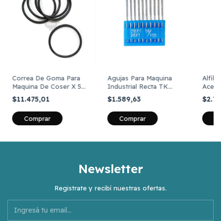
Correa De Goma Para
Agujas Para Maquina
Alfil
Maquina De Coser X 5
Industrial Recta TK
Acero
Unidades
Marca FT Art DBX1
Emper
$11.475,01
$1.589,63
$2.7
16x231 Punta Común
Comprar
C
Newsletter
Registrate y recibí nuestras ofertas.