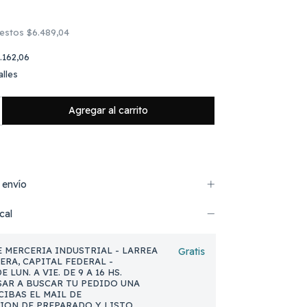
uestos
$6.489,04
.162,06
lles
 envío
cal
 MERCERIA INDUSTRIAL - LARREA
Gratis
NERA, CAPITAL FEDERAL -
 LUN. A VIE. DE 9 A 16 HS.
AR A BUSCAR TU PEDIDO UNA
CIBAS EL MAIL DE
ION DE PREPARADO Y LISTO