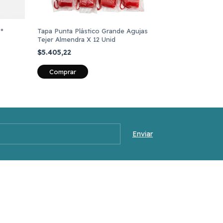
N°
Tapa Punta Plástico Grande Agujas
Agujas Para L
Tejer Almendra X 12 Unid
70 Cbx X 6 Un
$5.405,22
$1.432,25
Comprar