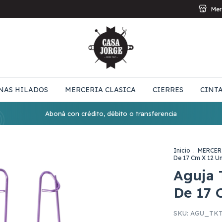
Mer
NAS HILADOS
MERCERIA CLASICA
CIERRES
CINT
Aboná con crédito, débito o transferencia
Inicio
.
MERCER
De 17 Cm X 12 U
Aguja 
De 17 
SKU:
AGU_TKT