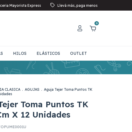
ceria Mayorista Express
Llevá más, paga menos
0
AS
HILOS
ELÁSTICOS
OUTLET
IA CLASICA
.
AGUJAS
.
Aguja Tejer Toma Puntos TK
nidades
Tejer Toma Puntos TK
Cm X 12 Unidades
OPUME0001U