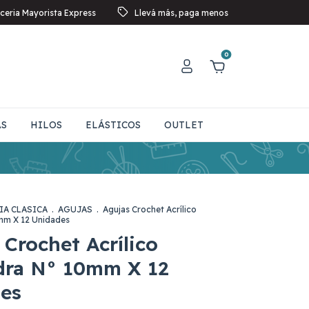
ceria Mayorista Express
Llevá más, paga menos
0
AS
HILOS
ELÁSTICOS
OUTLET
IA CLASICA
.
AGUJAS
.
Agujas Crochet Acrílico
mm X 12 Unidades
 Crochet Acrílico
ra N° 10mm X 12
es