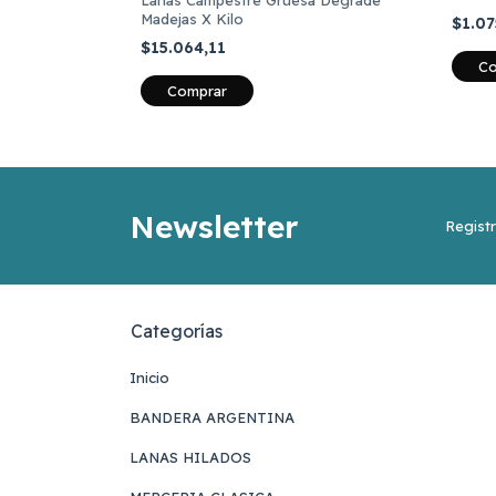
Lanas Campestre Gruesa Degradé
Madejas X Kilo
$1.0
$15.064,11
Co
Comprar
Newsletter
Registr
Categorías
Inicio
BANDERA ARGENTINA
LANAS HILADOS