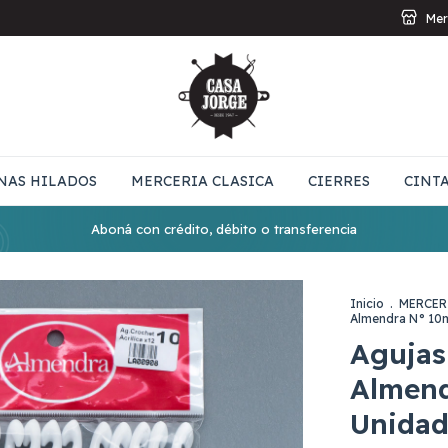
Mer
NAS HILADOS
MERCERIA CLASICA
CIERRES
CINT
Aboná con crédito, débito o transferencia
Inicio
.
MERCER
Almendra N° 10
Agujas
Almend
Unidad