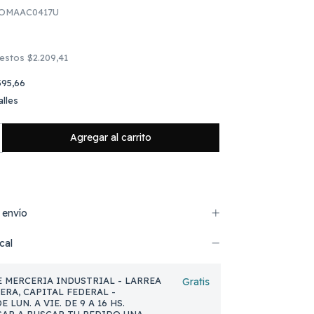
OMAAC0417U
uestos
$2.209,41
395,66
lles
 envío
cal
 MERCERIA INDUSTRIAL - LARREA
Gratis
NERA, CAPITAL FEDERAL -
 LUN. A VIE. DE 9 A 16 HS.