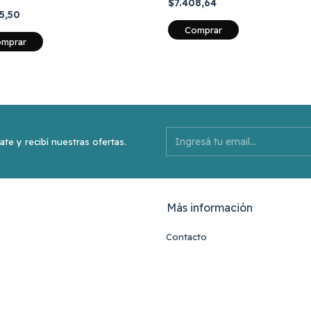
$7.408,64
75,50
mprar
ate y recibí nuestras ofertas.
Más información
Contacto