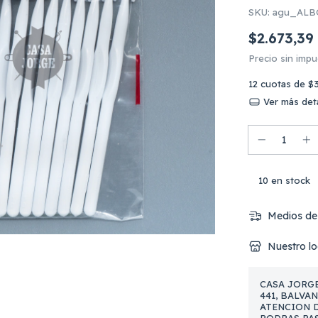
SKU:
agu_ALB
$2.673,39
Precio sin imp
12
cuotas de
$
Ver más deta
10
en stock
Medios de
Nuestro lo
CASA JORGE
441, BALVA
ATENCION DE