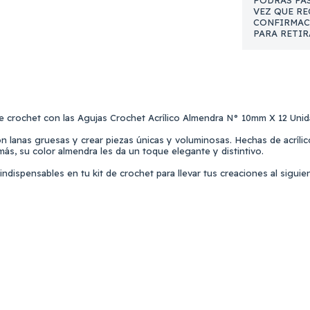
PODRAS PAS
VEZ QUE RE
CONFIRMAC
PARA RETIR
de crochet con las Agujas Crochet Acrílico Almendra N° 10mm X 12 Unid
 lanas gruesas y crear piezas únicas y voluminosas. Hechas de acrílico
más, su color almendra les da un toque elegante y distintivo.
dispensables en tu kit de crochet para llevar tus creaciones al siguien