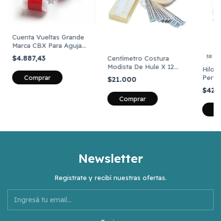
Cuenta Vueltas Grande
Marca CBX Para Aguja
Crochet Tejer Por 10
38 co
$4.887,43
Centímetro Costura
Unidades
Modista De Hule X 12
Hilo 
Unidades +calidad
Perua
$21.000
$42.
Comprar
C
Newsletter
Registrate y recibí nuestras ofertas.