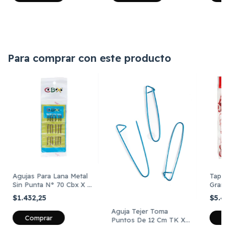
Para comprar con este producto
Agujas Para Lana Metal
Tapa 
Sin Punta N° 70 Cbx X 6
Grand
Unidades
Almen
$1.432,25
$5.4
Aguja Tejer Toma
Comprar
Puntos De 12 Cm TK X
12 Unidades