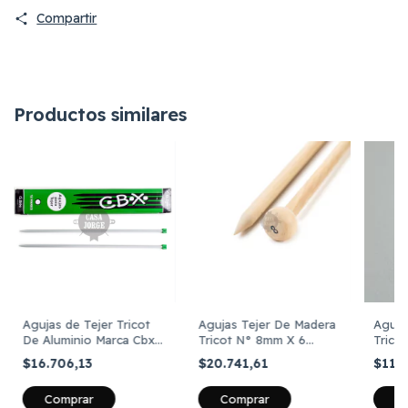
Compartir
Productos similares
Agujas de Tejer Tricot
Agujas Tejer De Madera
Aguja
De Aluminio Marca Cbx
Tricot N° 8mm X 6
Trico
N° 8 X Caja 12 Pares
Pares
12 Pa
$16.706,13
$20.741,61
$11.