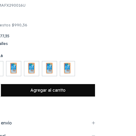
AFX290016U
uestos
$990,36
77,35
lles
16
 envío