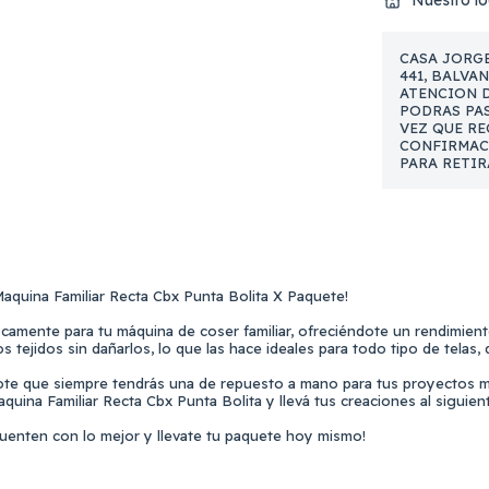
Nuestro lo
CASA JORGE
441, BALVA
ATENCION DE
PODRAS PAS
VEZ QUE RE
CONFIRMAC
PARA RETIR
Maquina Familiar Recta Cbx Punta Bolita X Paquete!
icamente para tu máquina de coser familiar, ofreciéndote un rendimient
 tejidos sin dañarlos, lo que las hace ideales para todo tipo de telas,
ote que siempre tendrás una de repuesto a mano para tus proyectos má
quina Familiar Recta Cbx Punta Bolita y llevá tus creaciones al siguient
uenten con lo mejor y llevate tu paquete hoy mismo!