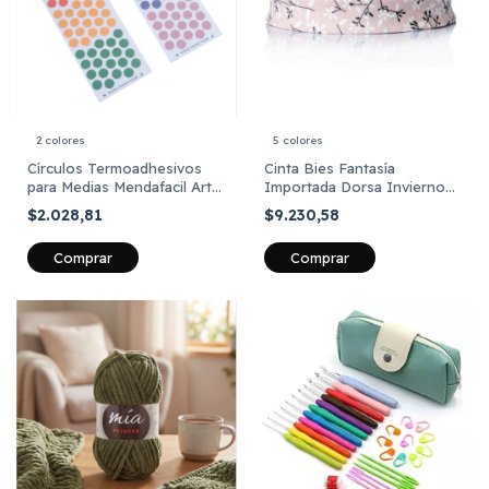
2 colores
5 colores
Círculos Termoadhesivos
Cinta Bies Fantasía
para Medias Mendafacil Art
Importada Dorsa Invierno
806 x 60 unidades
2026 de 20mm por 25
$2.028,81
$9.230,58
Metros
Comprar
Comprar