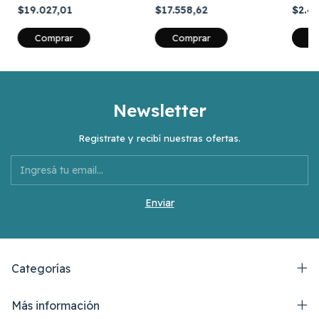
Premium 4 1/8
Acero Inox Art 777
120 X
$19.027,01
$17.558,62
$2.4
Newsletter
Registrate y recibí nuestras ofertas.
Categorías
Más información