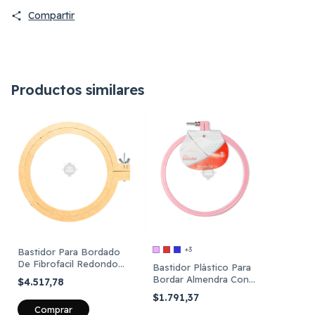
Compartir
Productos similares
+3
Bastidor Para Bordado
De Fibrofacil Redondo
Bastidor Plástico Para
De 16 Cm
Bordar Almendra Con
$4.517,78
Tornillo 16cm
$1.791,37
Comprar