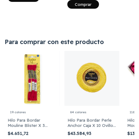
Comprar
Para comprar con este producto
19 colores
64 colores
116 c
Hilo Para Bordar
Hilo Para Bordar Perle
Hilo 
Mouline Blister X 3
Anchor Caja X 10 Ovillos
Mouli
Madejas Mismo Color
X Color - Colores 1
Madej
$4.651,72
$43.584,93
$13.
Color