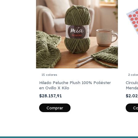
15 colores
2 colo
Hilado Peluche Plush 100% Poliéster
Círcu
en Ovillo X Kilo
Mendaf
$28.157,91
$2.0
Comprar
Co