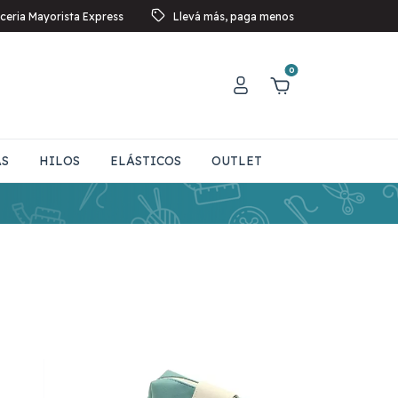
ceria Mayorista Express
Llevá más, paga menos
0
AS
HILOS
ELÁSTICOS
OUTLET