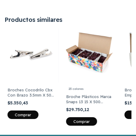
Productos similares
23 colores
Broches Cocodrilo Cbx
Broc
Con Brazo 3.5mm X 50
Emper
Broche Plásticos Marca
Unidades
Cajita
Snaps 13 15 X 500
$5.350,43
$15.
Plate
Unidades
$29.750,12
Comprar
Comprar