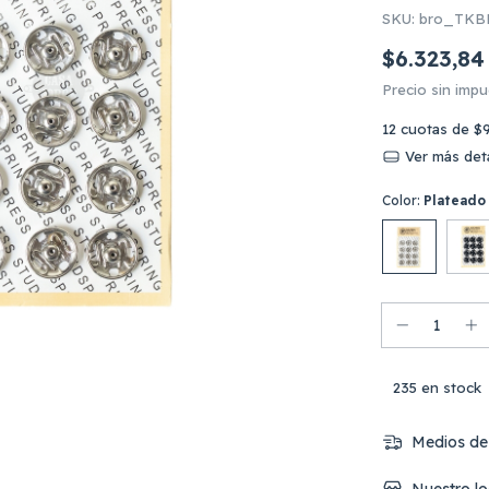
SKU:
bro_TKB
$6.323,84
Precio sin imp
12
cuotas de
$
Ver más deta
Color:
Plateado
235
en stock
Medios de