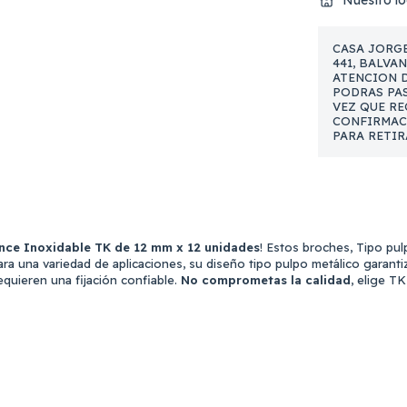
Nuestro lo
CASA JORGE
441, BALVA
ATENCION DE
PODRAS PAS
VEZ QUE RE
CONFIRMAC
PARA RETIR
nce Inoxidable TK de 12 mm x 12 unidades
! Estos broches, Tipo pul
ra una variedad de aplicaciones, su diseño tipo pulpo metálico garanti
quieren una fijación confiable.
No comprometas la calidad
, elige T