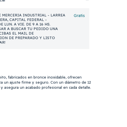
cal
 MERCERIA INDUSTRIAL - LARREA
Gratis
NERA, CAPITAL FEDERAL -
 LUN. A VIE. DE 9 A 16 HS.
AR A BUSCAR TU PEDIDO UNA
CIBAS EL MAIL DE
ION DE PREPARADO Y LISTO
AR!
pito, fabricados en bronce inoxidable, ofrecen
za un ajuste firme y seguro. Con un diámetro de 12
K y asegura un acabado profesional en cada detalle.