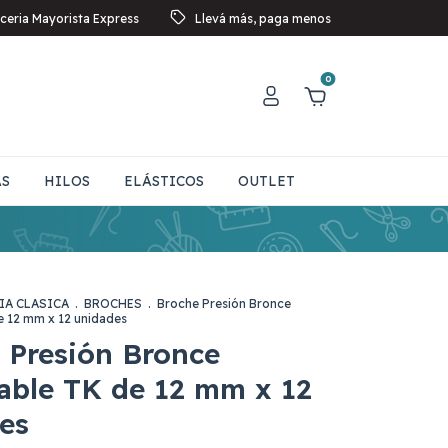
ceria Mayorista Express
Llevá más, paga menos
0
AS
HILOS
ELÁSTICOS
OUTLET
IA CLASICA
.
BROCHES
.
Broche Presión Bronce
e 12 mm x 12 unidades
 Presión Bronce
able TK de 12 mm x 12
es