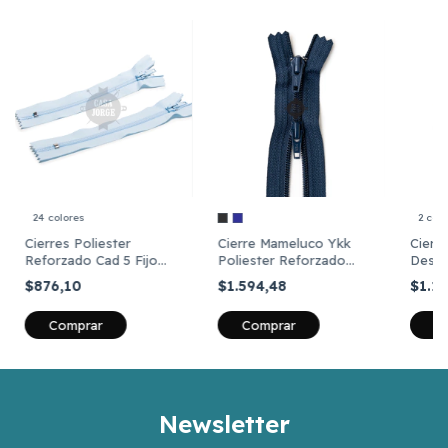
24 colores
2 colo
Cierres Poliester
Cierre Mameluco Ykk
Cierr
Reforzado Cad 5 Fijo
Poliester Reforzado
Desmo
Ykk De 65 Cm X Unidad
Cadena 5 De 50cm
Refor
$876,10
$1.594,48
$1.1
Cm
Comprar
Comprar
C
Newsletter