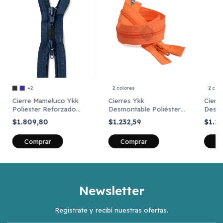
+2
2 colores
2 colo
Cierre Mameluco Ykk
Cierres Ykk
Cierr
Poliester Reforzado
Desmontable Poliéster
Desmo
Cadena 5 De 70cm
Reforzado Fluo De 70
Refor
$1.809,80
$1.232,59
$1.1
Cm
Cm
Comprar
Comprar
C
Newsletter
Registrate y recibí nuestras ofertas.