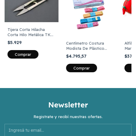
Tijera Corta Hilacha
Corta Hilo Metálica TK
Pack X 12 Unidades
$5.929
Centímetro Costura
Alfil
Modista De Plástico
Marca
Marca CBX X 12
$4.795,57
$371
Unidades
Comprar
C
Newsletter
Registrate y recibí nuestras ofertas.