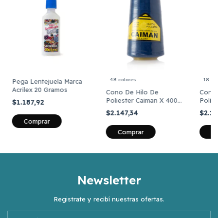
48 colores
18 co
Pega Lentejuela Marca
Acrilex 20 Gramos
Cono De Hilo De
Cono 
Poliester Caiman X 4000
Polie
$1.187,92
Metros Colores 2
4000 
$2.147,34
$2.2
Comprar
C
Newsletter
Registrate y recibí nuestras ofertas.