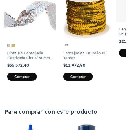
Lente
En Ro
Multic
$21.
+13
Cinta De Lentejuela
Lentejuelas En Rollo 80
Elastizada Cbx 4l 30mm
Yardas
X 15 Yardas
$35.572,40
$11.972,90
Comprar
Comprar
Para comprar con este producto