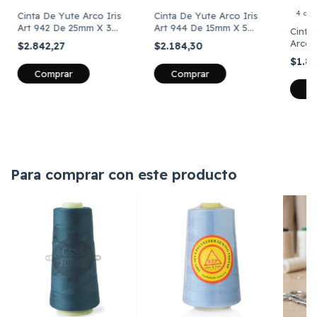
4 col
Cinta De Yute Arco Iris
Cinta De Yute Arco Iris
Art 944 De 15mm X 5
Art 942 De 25mm X 3
Cinta
Metros
Metros
Arco 
$2.184,30
$2.842,27
Metro
$1.8
Comprar
Comprar
C
Para comprar con este producto