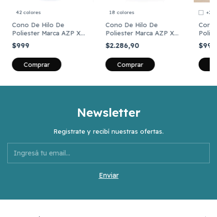
42 colores
18 colores
+27
Cono De Hilo De
Cono De Hilo De
Cono 
Poliester Marca AZP X
Poliester Marca AZP X
Polie
2000 Yds
4000 metros
2000 
$999
$2.286,90
$99
Comprar
Comprar
C
Newsletter
Registrate y recibí nuestras ofertas.