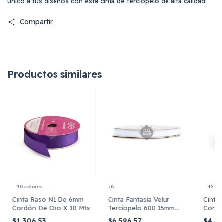
único a tus diseños con esta cinta de terciopelo de alta calidad!
Compartir
Productos similares
40 colores
+6
42 co
Cinta Raso N1 De 6mm
Cinta Fantasía Velur
Cinta
Cordón De Oro X 10 Mts
Terciopelo 600 15mm
Cordó
Brooklyn X 10 Mts
Mts
$1.306,53
$6.596,57
$4.4