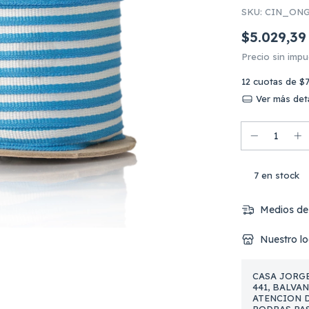
SKU:
CIN_ONG
$5.029,39
Precio sin imp
12
cuotas de
$7
Ver más deta
7
en stock
Medios de
Nuestro lo
CASA JORGE
441, BALVA
ATENCION DE