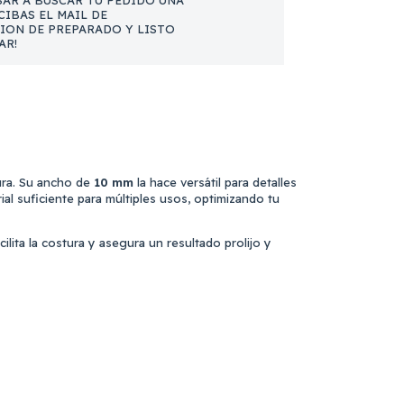
AR A BUSCAR TU PEDIDO UNA
CIBAS EL MAIL DE
ION DE PREPARADO Y LISTO
AR!
tura. Su ancho de
10 mm
la hace versátil para detalles
ial suficiente para múltiples usos, optimizando tu
ilita la costura y asegura un resultado prolijo y