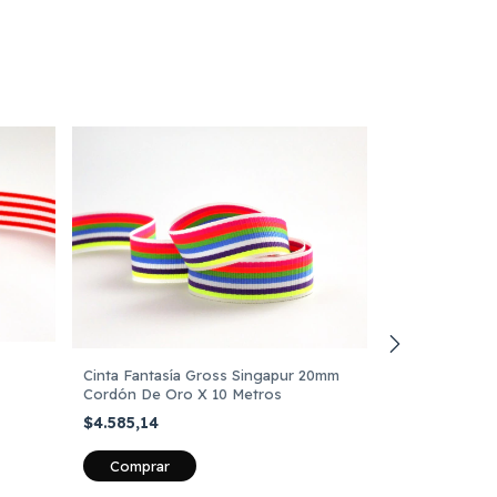
Cinta Fantasía Gross Singapur 20mm
Cordón De Oro X 10 Metros
$4.585,14
+21
Cinta Gross D
50 Metros