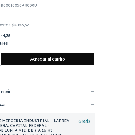
R00010050AR000U
uestos
$4.156,52
44,35
lles
 envío
cal
 MERCERIA INDUSTRIAL - LARREA
Gratis
NERA, CAPITAL FEDERAL -
 LUN. A VIE. DE 9 A 16 HS.