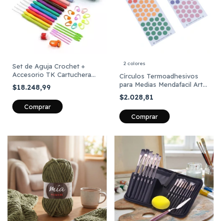
2 colores
Set de Aguja Crochet +
Accesorio TK Cartuchera
Círculos Termoadhesivos
Celeste 30 Piezas
para Medias Mendafacil Art
$18.248,99
806 x 60 unidades
$2.028,81
Comprar