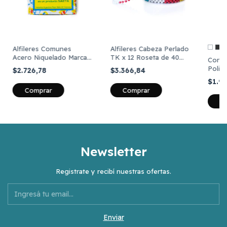
+
Alfileres Comunes
Alfileres Cabeza Perlado
Acero Niquelado Marca
TK x 12 Roseta de 40
Cono 
Emperatriz De 25 Gs
Unidades Surtido
Polie
$2.726,78
$3.366,84
4000 
$1.9
Comprar
C
Newsletter
Registrate y recibí nuestras ofertas.