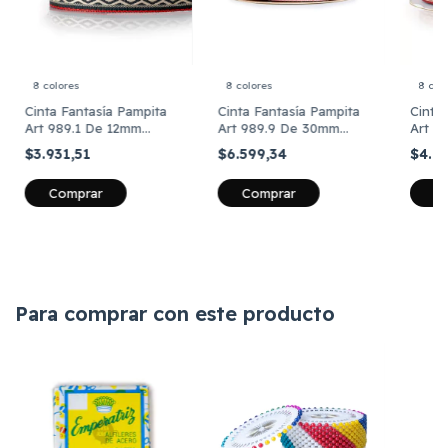
8 colores
8 colores
8 col
Cinta Fantasía Pampita
Cinta Fantasía Pampita
Cinta
Art 989.1 De 12mm
Art 989.9 De 30mm
Art 9
Brooklyn X 10 Metros
Brooklyn X 10 Metros
Brook
$3.931,51
$6.599,34
$4.0
Comprar
Comprar
C
Para comprar con este producto