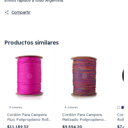
Envíos rápidos a todo Argentina.
Compartir
Productos similares
3 colores
4 colores
+
Cordón Para Campera
Cordón Para Campera
Cordó
Fluo Polipropileno Rollo
Matizado Polipropileno
Rollo
X 100 Metros
Rollo X 100 Mts
Polip
$11.189,32
$9.594,20
$7.6