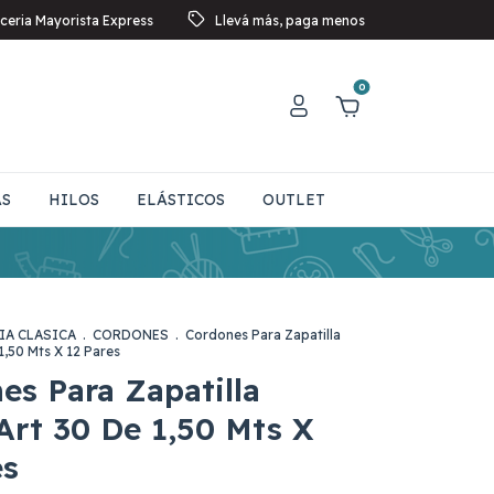
ceria Mayorista Express
Llevá más, paga menos
0
AS
HILOS
ELÁSTICOS
OUTLET
IA CLASICA
.
CORDONES
.
Cordones Para Zapatilla
1,50 Mts X 12 Pares
es Para Zapatilla
Art 30 De 1,50 Mts X
es