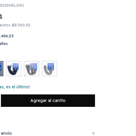
30150BL00U
1
uestos
$8.300,92
.486,53
lles
s, es el último!
 envío