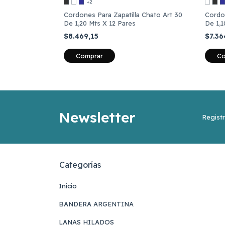
+2
Cordones Para Zapatilla Chato Art 30
Cordon
De 1,20 Mts X 12 Pares
De 1,1
$8.469,15
$7.36
Comprar
Co
Newsletter
Registr
Categorías
Inicio
BANDERA ARGENTINA
LANAS HILADOS