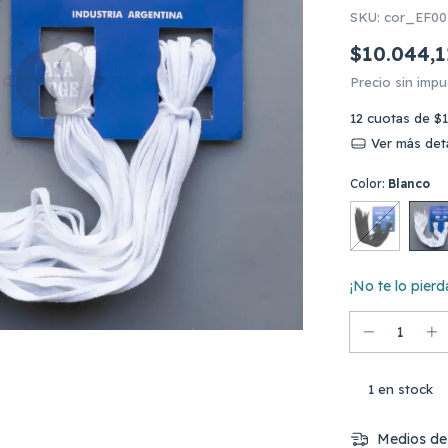
SKU:
cor_EF00
$10.044,1
Precio sin imp
12
cuotas de
$1
Ver más deta
Color:
Blanco
¡No te lo pierda
1
en stock
Medios de