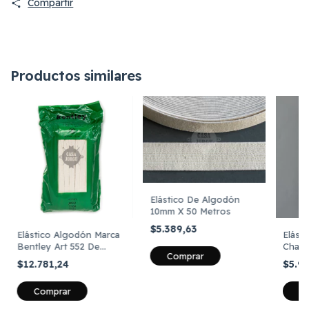
Compartir
Productos similares
Elástico De Algodón
10mm X 50 Metros
$5.389,63
Elástico Algodón Marca
Elást
Bentley Art 552 De
Chato
Comprar
11mm Por 50 Metros
Metro
$12.781,24
$5.9
Comprar
C