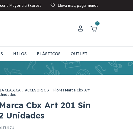
ceria Mayorista Express
Llevá más, paga menos
0
AS
HILOS
ELÁSTICOS
OUTLET
IA CLASICA
.
ACCESORIOS
.
Flores Marca Cbx Art
 Unidades
 Marca Cbx Art 201 Sin
2 Unidades
01FU17U