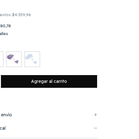
uestos
$4.359,96
80,78
lles
 envío
cal