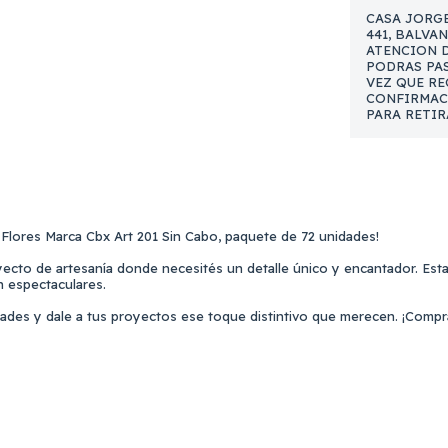
CASA JORGE
441, BALVA
ATENCION DE
PODRAS PAS
VEZ QUE RE
CONFIRMAC
PARA RETIR
 Flores Marca Cbx Art 201 Sin Cabo, paquete de 72 unidades!
ecto de artesanía donde necesités un detalle único y encantador. Estas
n espectaculares.
ades y dale a tus proyectos ese toque distintivo que merecen. ¡Compral