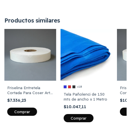
Productos similares
+18
Friselina Entretela
Frisel
Cortada Para Coser Art
Corta
Tela Pañolenci de 1.50
243 Mediana 38 gramos
243 M
mts de ancho x 1 Metro
$7.336,23
$10.
25mm x 100 Metros
35mm 
$10.047,11
Comprar