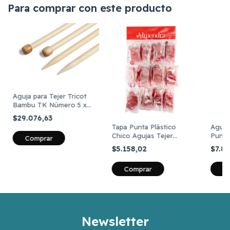
Para comprar con este producto
Aguja para Tejer Tricot
Bambu TK Número 5 x
12 pares
$29.076,63
Tapa Punta Plástico
Aguja
Chico Agujas Tejer
Punto
Almendra X 12 Unid
12 Un
$5.158,02
$7.8
Newsletter