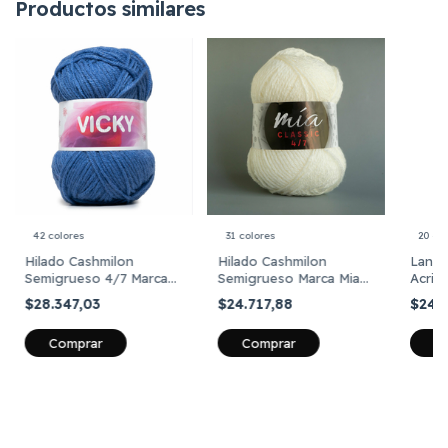
Productos similares
42 colores
31 colores
20 co
Hilado Cashmilon
Hilado Cashmilon
Lana 
Semigrueso 4/7 Marca
Semigrueso Marca Mia
Acrili
Vicky Ovillos X Kilo
4/7 Ovillos X Kilo
Ovillo
$28.347,03
$24.717,88
$24.
Colores 1
Comprar
Comprar
C