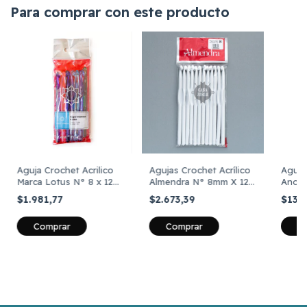
Para comprar con este producto
Aguja Crochet Acrilico
Agujas Crochet Acrílico
Aguja 
Marca Lotus N° 8 x 12
Almendra N° 8mm X 12
Anodi
unidades
Unidades
x 12 
$1.981,77
$2.673,39
$13.