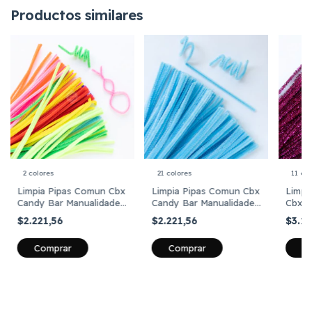
Productos similares
2 colores
21 colores
11 col
Limpia Pipas Comun Cbx
Limpia Pipas Comun Cbx
Limpi
Candy Bar Manualidades
Candy Bar Manualidades
Cbx C
X 100 Surtidos
X 100 Unidades
Manua
$2.221,56
$2.221,56
$3.1
Comprar
Comprar
C