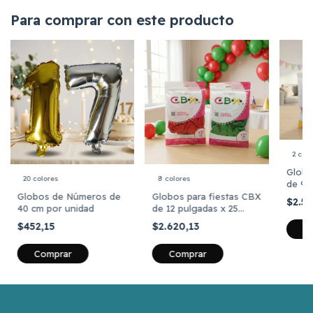
Para comprar con este producto
2 colo
Globo
20 colores
8 colores
de 9 
unida
Globos de Números de
Globos para fiestas CBX
$2.5
40 cm por unidad
de 12 pulgadas x 25
unidades
$452,15
$2.620,13
C
Comprar
Comprar