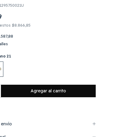
295750021U
9
uestos
$8.866,85
.587,88
lles
ano 21
 envío