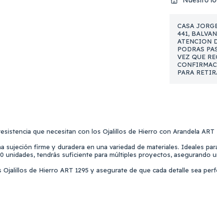
Nuestro lo
CASA JORGE
441, BALVA
ATENCION DE
PODRAS PAS
VEZ QUE RE
CONFIRMAC
PARA RETIR
resistencia que necesitan con los Ojalillos de Hierro con Arandela ART
a sujeción firme y duradera en una variedad de materiales. Ideales para
0 unidades, tendrás suficiente para múltiples proyectos, asegurando un
s Ojalillos de Hierro ART 1295 y asegurate de que cada detalle sea perf