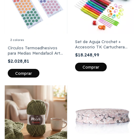
2 colores
Set de Aguja Crochet +
Accesorio TK Cartuchera
Círculos Termoadhesivos
Celeste 30 Piezas
para Medias Mendafacil Art
$18.248,99
806 x 60 unidades
$2.028,81
Comprar