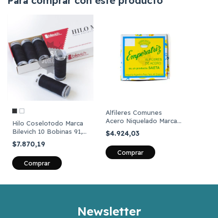
Para comprar con este producto
Alfileres Comunes
Acero Niquelado Marca
Hilo Coselotodo Marca
Emperatriz De 46 Gs
Bilevich 10 Bobinas 91,4
$4.924,03
Metros C/u
$7.870,19
Comprar
Comprar
Newsletter