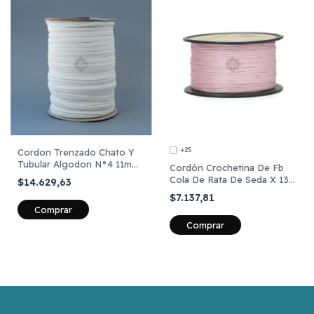
+25
Cordon Trenzado Chato Y
Tubular Algodon N°4 11mm
Cordón Crochetina De Fb
X100 Metros
Cola De Rata De Seda X 138
$14.629,63
Metros
$7.137,81
Comprar