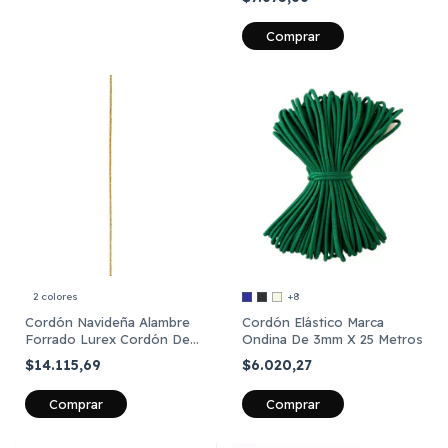
Comprar
+8
2 colores
Cordón Elástico Marca
Cordón Navideña Alambre
Ondina De 3mm X 25 Metros
Forrado Lurex Cordón De
Oro 50 Mts
$6.020,27
$14.115,69
Comprar
Comprar