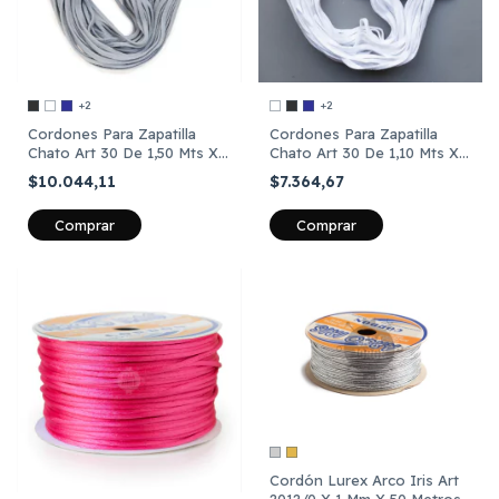
+2
+2
Cordones Para Zapatilla
Cordones Para Zapatilla
Chato Art 30 De 1,50 Mts X
Chato Art 30 De 1,10 Mts X
12 Pares
12 Pares
$10.044,11
$7.364,67
Comprar
Comprar
Cordón Lurex Arco Iris Art
2012/0 X 1 Mm X 50 Metros