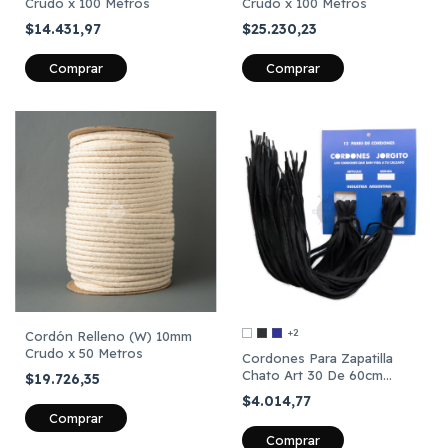
Crudo x 100 Metros
Crudo x 100 Metros
$14.431,97
$25.230,23
+2
Cordón Relleno (W) 10mm
Crudo x 50 Metros
Cordones Para Zapatilla
Chato Art 30 De 60cm
$19.726,35
Largo X12 Pares
$4.014,77
Comprar