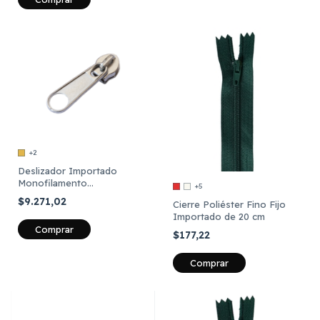
+2
Deslizador Importado
Monofilamento
+5
Marroquinero cadena 3 libre
$9.271,02
Cierre Poliéster Fino Fijo
x 100 Unidades
Importado de 20 cm
Comprar
$177,22
Comprar