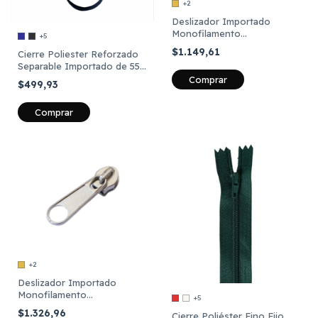
+2
Deslizador Importado
Monofilamento
+5
Marroquinero cadena 3 libre
$1.149,61
Cierre Poliester Reforzado
x 12 Unidades
Separable Importado de 55
cm
Comprar
$499,93
Comprar
+2
Deslizador Importado
Monofilamento
+5
Marroquinero cadena 5 libre
$1.326,96
Cierre Poliéster Fino Fijo