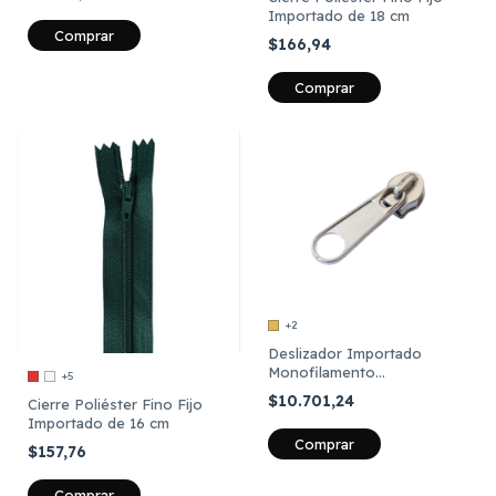
x 12 Unidades
Importado de 18 cm
Comprar
$166,94
Comprar
+2
Deslizador Importado
Monofilamento
+5
Marroquinero cadena 5 libre
$10.701,24
Cierre Poliéster Fino Fijo
x 100 Unidades
Importado de 16 cm
Comprar
$157,76
Comprar