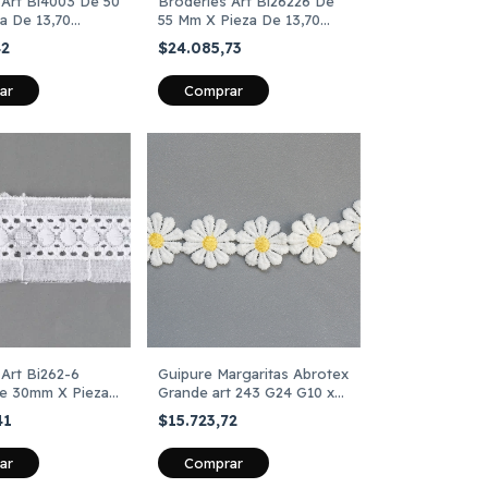
Broderies Art Bi26226 De
 Art Bi4003 De 50
55 Mm X Pieza De 13,70
a De 13,70
Metros
$24.085,73
42
Comprar
ar
Art Bi262-6
Guipure Margaritas Abrotex
e 30mm X Pieza
Grande art 243 G24 G10 x
Mts
13.70mts color Blanco y
41
$15.723,72
Dorado
ar