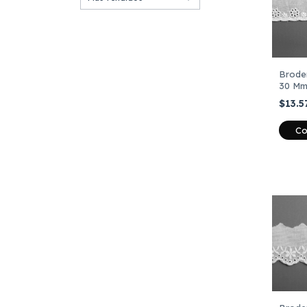
Broder
30 Mm
Metro
$13.5
Co