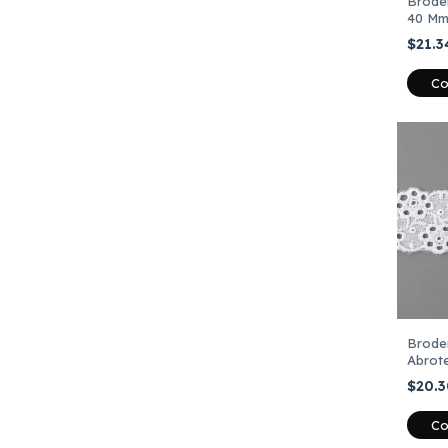
Broder
40 Mm
Metro
$21.3
Co
Brode
Abrot
De 13,
$20.
Co