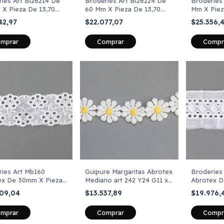
ies Art Bi26214 De
Broderies Art Bi26224 De
Broderies
 X Pieza De 13,70
60 Mm X Pieza De 13,70
Mm X Piez
s
Metros
Metros
42,97
$22.077,07
$25.356,
mprar
Comprar
Compr
ries Art Mb160
Guipure Margaritas Abrotex
Broderies 
ex De 30mm X Pieza
Mediano art 242 Y24 G11 x
Abrotex D
70 Mts
13.70 mts color Blanco y
De 13,70 
309,04
$13.537,89
$19.976,
Dorado
mprar
Compr