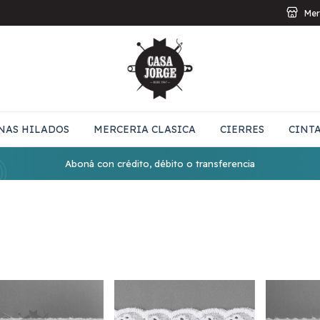
Mer
NAS HILADOS
MERCERIA CLASICA
CIERRES
CINT
Aboná con crédito, débito o transferencia