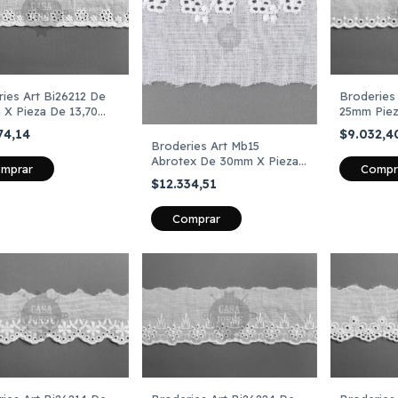
ies Art Bi26212 De
Broderies
 X Pieza De 13,70
25mm Piez
s
74,14
$9.032,
Broderies Art Mb15
Abrotex De 30mm X Pieza
mprar
Compr
De 13,70 Mts
$12.334,51
Comprar