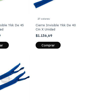
27 colores
isible Ykk De 45
Cierre Invisible Ykk De 40
ad
Cm X Unidad
9
$1.136,69
ar
Comprar