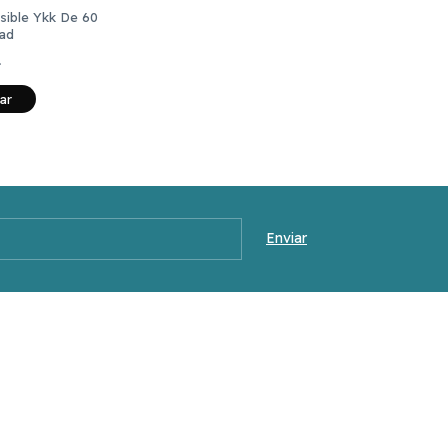
isible Ykk De 60
ad
2
ar