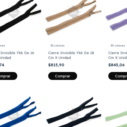
ores
32 colores
30 colores
 Invisible Ykk De 16
Cierre Invisible Ykk De 18
Cierre Inv
Unidad
Cm X Unidad
Cm X Unid
,74
$815,90
$845,06
mprar
Comprar
Compr