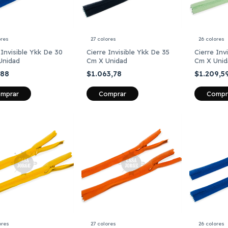
ores
27 colores
26 colores
 Invisible Ykk De 30
Cierre Invisible Ykk De 35
Cierre Inv
Unidad
Cm X Unidad
Cm X Unid
,88
$1.063,78
$1.209,5
mprar
Comprar
Compr
ores
27 colores
26 colores