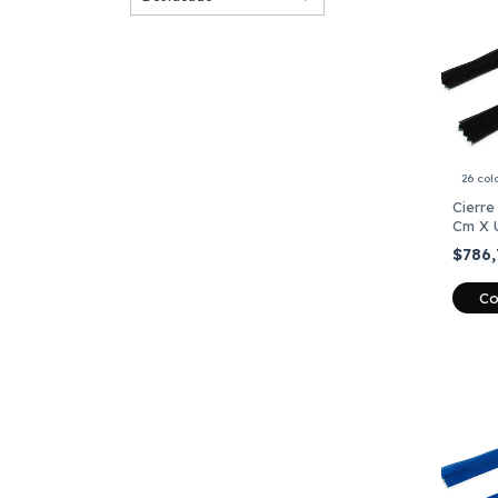
26 col
Cierre
Cm X 
$786
Co