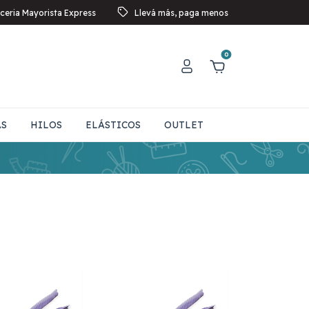
ceria Mayorista Express
Llevá más, paga menos
0
AS
HILOS
ELÁSTICOS
OUTLET