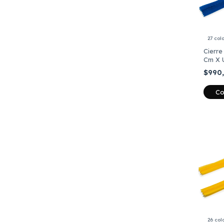
27 col
Cierre
Cm X 
$990
Co
26 col