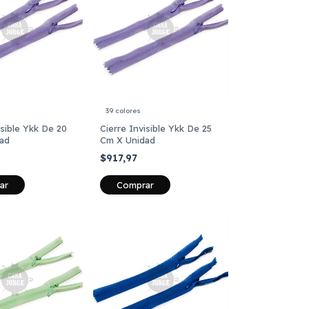
39 colores
isible Ykk De 20
Cierre Invisible Ykk De 25
ad
Cm X Unidad
$917,97
ar
Comprar