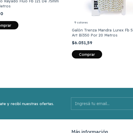
ico Rayado Fluo Fb I21 De 75mm
Metros
00
9 colores
mprar
Galón Trenza Mandra Lurex Fb 
Art Bl350 Por 20 Metros
$6.051,59
Comprar
ate y recibí nuestras ofertas.
Más información