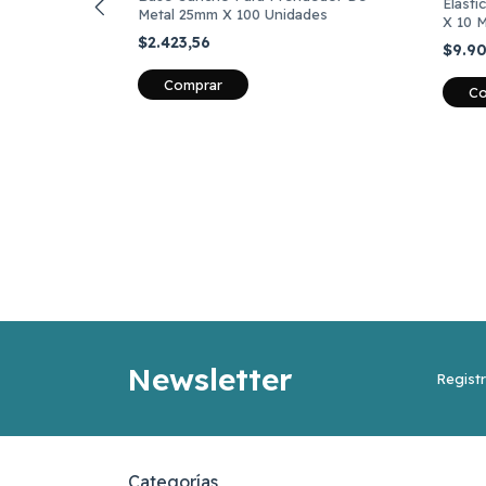
Elást
Metal 25mm X 100 Unidades
X 10 
adejas 150
$2.423,56
$9.9
Comprar
Co
Newsletter
Registr
Categorías