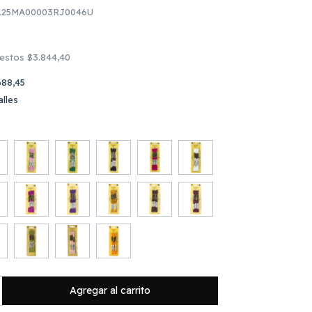
125MA00003RJ0046U
uestos
$3.844,40
688,45
lles