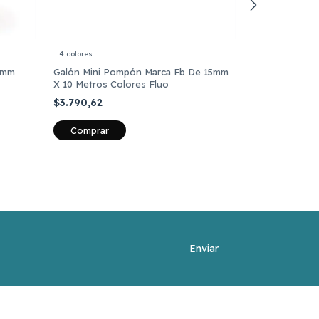
4 colores
19 colores
5mm
Galón Mini Pompón Marca Fb De 15mm
Hilo Para Bord
X 10 Metros Colores Fluo
Madejas Surti
$3.790,62
$4.651,72
Comprar
Comprar